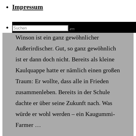
Impressum
Oktober 2022
Illustration
,
Kinder
,
Polizist
,
Weltraumpolizist
,
Winson
0
Suchen
Suchen
Suchen
Winson ist ein ganz gewöhnlicher
nach:
Außerirdischer. Gut, so ganz gewöhnlich
ist er dann doch nicht. Bereits als kleine
Kaulquappe hatte er nämlich einen großen
Traum: Er wollte, dass alle in Frieden
zusammenleben. Bereits in der Schule
dachte er über seine Zukunft nach. Was
würde er wohl werden – ein Kaugummi-
Farmer …